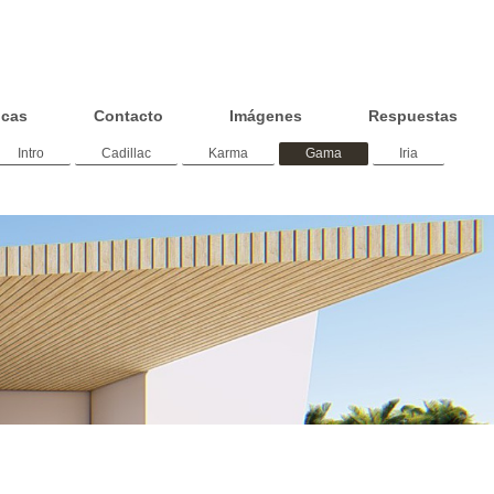
icas
Contacto
Imágenes
Respuestas
Intro
Cadillac
Karma
Gama
Iria