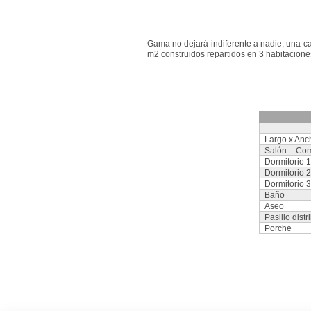
Gama no dejará indiferente a nadie, una cas
m2 construidos repartidos en 3 habitacion
Largo x Anc
Salón – Co
Dormitorio 1
Dormitorio 2
Dormitorio 3
Baño
Aseo
Pasillo distr
Porche