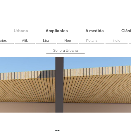
Urbana
Ampliables
A medida
Clás
Aries
Atik
Lira
Neo
Polaris
Indie
Sonora Urbana