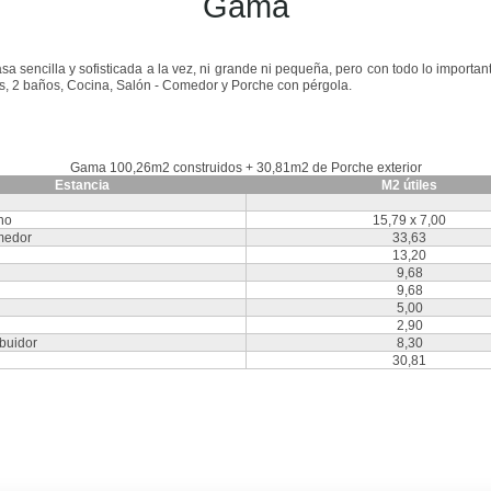
Gama
a sencilla y sofisticada a la vez, ni grande ni pequeña, pero con todo lo important
es, 2 baños, Cocina, Salón - Comedor y Porche con pérgola.
Gama 100,26m2 construidos + 30,81m2 de Porche exterior
Estancia
M2 útiles
ho
15,79 x 7,00
medor
33,63
13,20
9,68
9,68
5,00
2,90
ibuidor
8,30
30,81